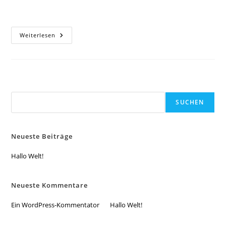
Bearbeite oder lösche ihn und beginne mit dem Schreiben!
Hallo
Weiterlesen
Welt!
Suchen
SUCHEN
Neueste Beiträge
Hallo Welt!
Neueste Kommentare
Ein WordPress-Kommentator
Zu
Hallo Welt!